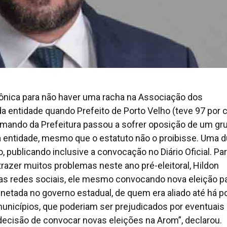
nica para não haver uma racha na Associação dos
da entidade quando Prefeito de Porto Velho (teve 97 por 
omando da Prefeitura passou a sofrer oposição de um gr
 entidade, mesmo que o estatuto não o proibisse. Uma d
o, publicando inclusive a convocação no Diário Oficial. Pa
trazer muitos problemas neste ano pré-eleitoral, Hildon
as redes sociais, ele mesmo convocando nova eleição pa
netada no governo estadual, de quem era aliado até há p
unicípios, que poderiam ser prejudicados por eventuais
decisão de convocar novas eleições na Arom”, declarou.