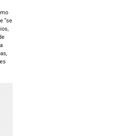
como
e “se
ios,
de
ta
as,
ões