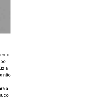
cento
upo
úzia
ra não
ra a
ouco.