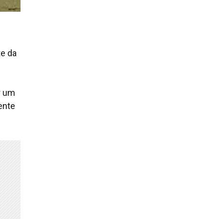
te da
r um
ente