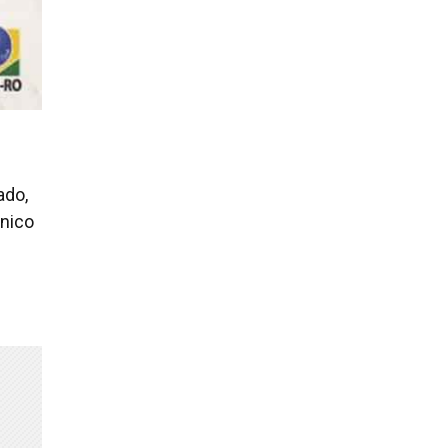
ado,
ônico