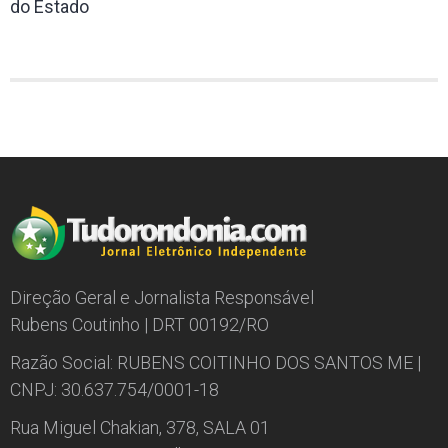
do Estado
Direção Geral e Jornalista Responsável
Rubens Coutinho | DRT 00192/RO
Razão Social: RUBENS COITINHO DOS SANTOS ME |
CNPJ: 30.637.754/0001-18
Rua Miguel Chakian, 378, SALA 01