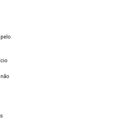
 pelo
cio
 não
is