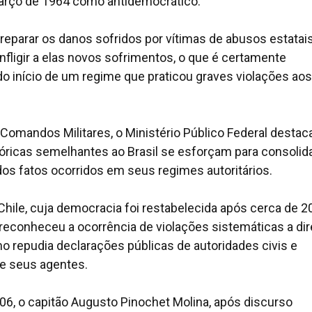
arço de 1964 como antidemocrático.
 reparar os danos sofridos por vítimas de abusos estatai
ligir a elas novos sofrimentos, o que é certamente
 início de um regime que praticou graves violações aos
omandos Militares, o Ministério Público Federal destac
óricas semelhantes ao Brasil se esforçam para consolida
dos fatos ocorridos em seus regimes autoritários.
Chile, cuja democracia foi restabelecida após cerca de 2
 reconheceu a ocorrência de violações sistemáticas a dir
 repudia declarações públicas de autoridades civis e
de seus agentes.
006, o capitão Augusto Pinochet Molina, após discurso