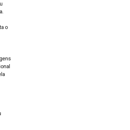
iu
a.
ta o
agens
ional
ela
u