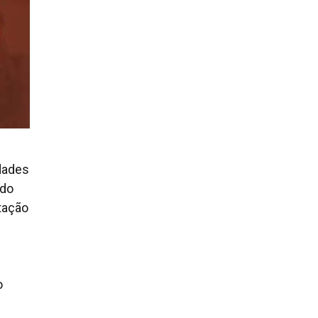
dades
 do
tação
o