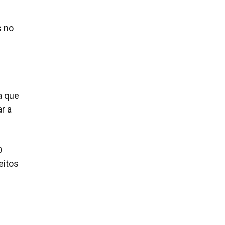
s no
a que
r a
0
eitos