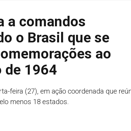
a a comandos
do o Brasil que se
comemorações ao
o de 1964
rta-feira (27), em ação coordenada que reú
pelo menos 18 estados.