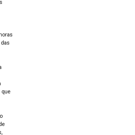
s
horas
 das
a
m
s que
no
 de
s,