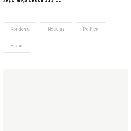
segurança desse público.
Rondônia
Notícias
Política
Brasil