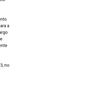
ento
ara a
argo
de
ente
3, no