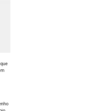
 que
lém
penho
oio