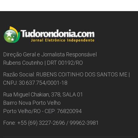
Direção Geral e Jornalista Responsável
Rubens Coutinho | DRT 00192/RO
Razão Social: RUBENS COITINHO DOS SANTOS ME |
CNPJ: 30.637.754/0001-18
Rua Miguel Chakian, 378, SALA 01
Bairro Nova Porto Velho
Porto Velho/RO - CEP: 76820094
Fone: +55 (69) 3227-2696 / 99962-3981