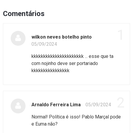
Comentários
1
wilkon neves botelho pinto
05/09/2024
kkkkkkkkkkkkkkkkkkkkkk ... esse que ta
com nojinho deve ser portariado
kkkkkkkkkkkkkkkk
2
Arnaldo Ferreira Lima
05/09/2024
Normal! Política é isso! Pablo Marçal pode
e Euma não?