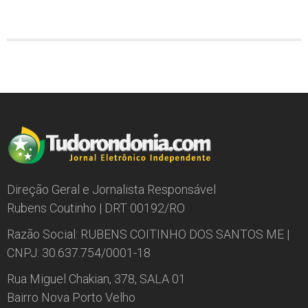
Direção Geral e Jornalista Responsável
Rubens Coutinho | DRT 00192/RO
Razão Social: RUBENS COITINHO DOS SANTOS ME |
CNPJ: 30.637.754/0001-18
Rua Miguel Chakian, 378, SALA 01
Bairro Nova Porto Velho