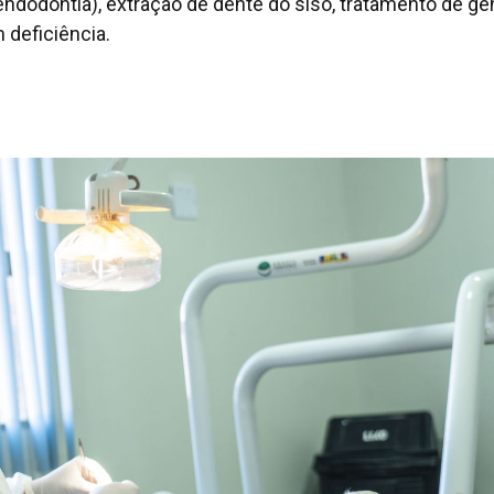
endodontia), extração de dente do siso, tratamento de ge
 deficiência.