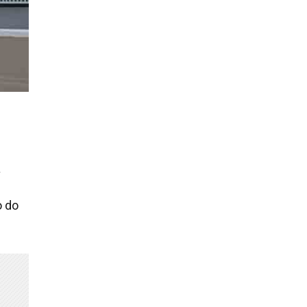
a
o do