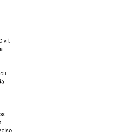
ivil,
me
rou
da
os
s
eciso