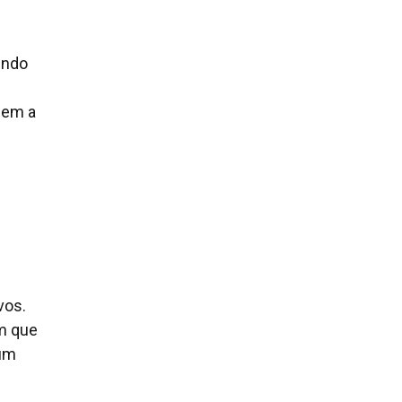
indo
sem a
vos.
am que
 um