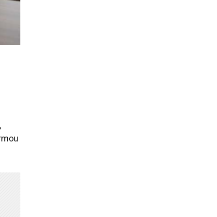
,
ormou