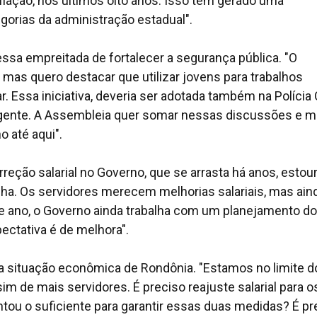
flação, nos últimos oito anos. Isso tem gerado uma
gorias da administração estadual".
ssa empreitada de fortalecer a segurança pública. "O
mas quero destacar que utilizar jovens para trabalhos
r. Essa iniciativa, deveria ser adotada também na Polícia C
ingente. A Assembleia quer somar nessas discussões e 
 até aqui".
rreção salarial no Governo, que se arrasta há anos, estou
ha. Os servidores merecem melhorias salariais, mas ain
e ano, o Governo ainda trabalha com um planejamento do
ectativa é de melhora".
a situação econômica de Rondônia. "Estamos no limite d
m de mais servidores. É preciso reajuste salarial para o
ntou o suficiente para garantir essas duas medidas? É pr