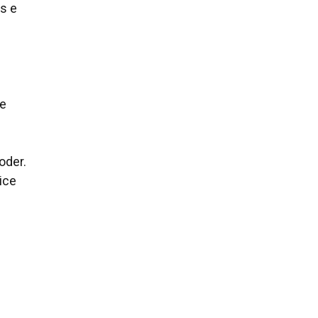
es e
de
oder.
ice