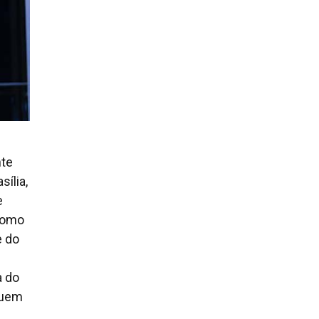
nte
ília,
e
 como
e do
a do
quem