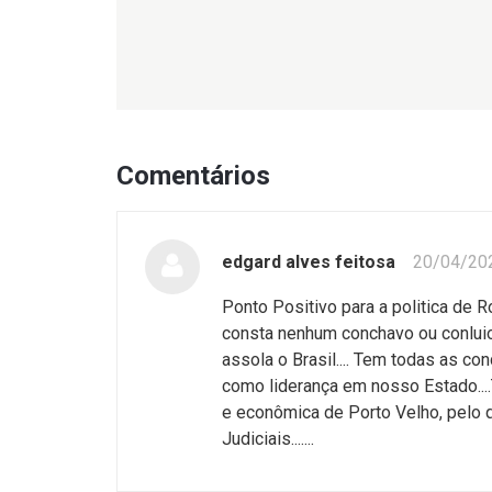
Comentários
edgard alves feitosa
20/04/20
Ponto Positivo para a politica de R
consta nenhum conchavo ou conluio
assola o Brasil.... Tem todas as co
como liderança em nosso Estado....T
e econômica de Porto Velho, pelo q
Judiciais.......