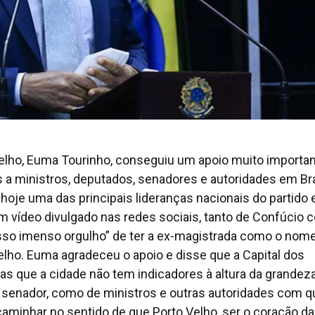
Velho, Euma Tourinho, conseguiu um apoio muito importa
 a ministros, deputados, senadores e autoridades em Bras
oje uma das principais lideranças nacionais do partido 
um vídeo divulgado nas redes sociais, tanto de Confúcio
sso imenso orgulho” de ter a ex-magistrada como o nom
elho. Euma agradeceu o apoio e disse que a Capital dos
 que a cidade não tem indicadores à altura da grandez
 senador, como de ministros e outras autoridades com 
minhar no sentido de que Porto Velho, ser o coração da