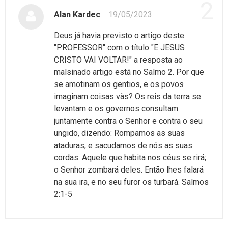
2
Alan Kardec
19/05/2023
Deus já havia previsto o artigo deste
"PROFESSOR" com o título "E JESUS
CRISTO VAI VOLTAR!" a resposta ao
malsinado artigo está no Salmo 2. Por que
se amotinam os gentios, e os povos
imaginam coisas vàs? Os reis da terra se
levantam e os governos consultam
juntamente contra o Senhor e contra o seu
ungido, dizendo: Rompamos as suas
ataduras, e sacudamos de nós as suas
cordas. Aquele que habita nos céus se rirá;
o Senhor zombará deles. Então lhes falará
na sua ira, e no seu furor os turbará. Salmos
2:1-5