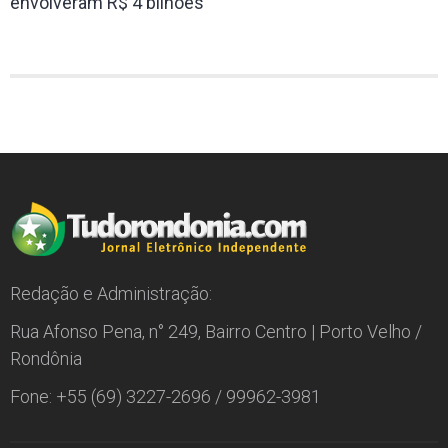
envolveram R$ 4 bilhões
Redação e Administração:
Rua Afonso Pena, n° 249, Bairro Centro | Porto Velho /
Rondônia
Fone: +55 (69) 3227-2696 / 99962-3981