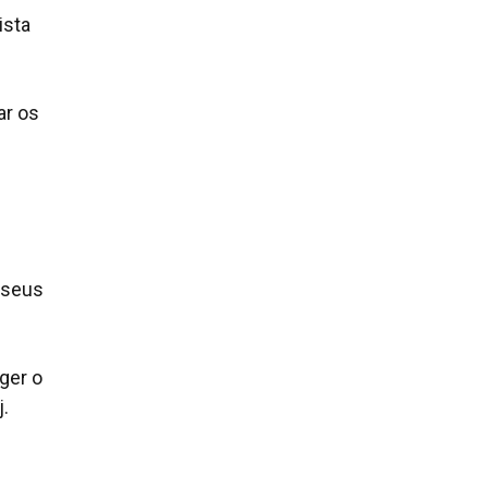
ista
ar os
e seus
ger o
.