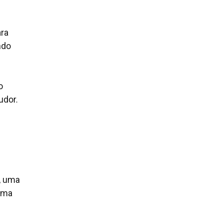
ara
ndo
o
udor.
, uma
 uma