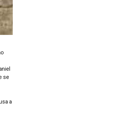
ao
aniel
e se
usa a