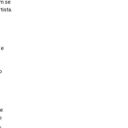
ém se
tista.
 e
o
de
o
,