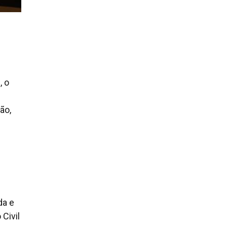
, o
ão,
da e
Civil