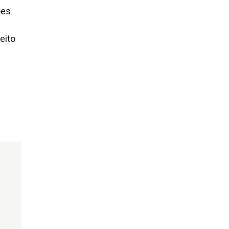
ões
eito