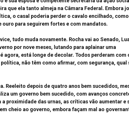
 e sua esposa e competente secretária da ação socia
ra que ela tanto almeja na Câmara Federal. Embora j
ítica, o casal poderia perder o cavalo encilhado, como
 ouro para seguirem fortes e com mandatos.
 vice, tudo muda novamente. Rocha vai ao Senado, Lu
erno por nove meses, lutando para aplainar uma
té agora, está longe de decolar. Todos perderam com 
olítica, não têm como afirmar, com segurança, qual 
tica. Reeleito depois de quatro anos bem sucedidos, m
ealiza um governo bem sucedido, com avanços concret
 a proximidade das urnas, as críticas vão aumentar e 
o em cheio ao governo, embora façam mal ao governan