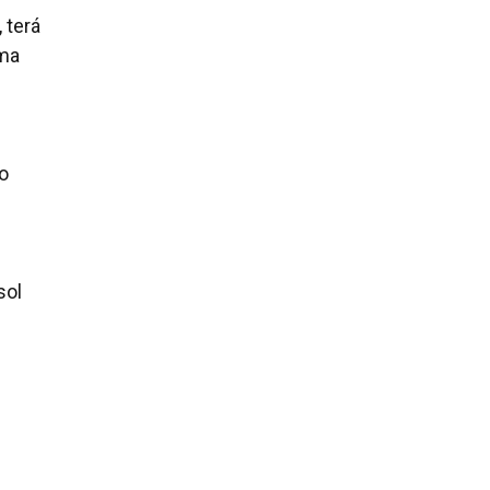
 terá
ema
o
sol