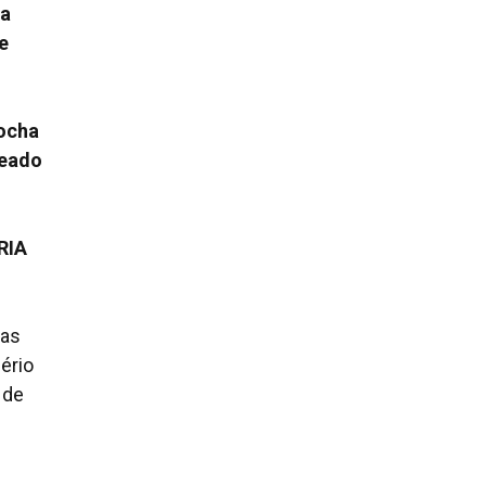
la
e
Rocha
heado
RIA
nas
ério
 de