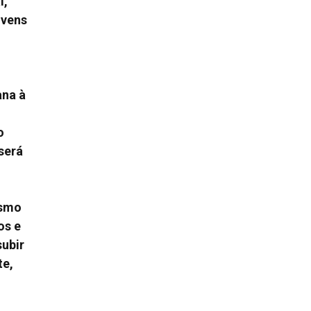
l,
ovens
ana à
o
será
esmo
os e
subir
te,