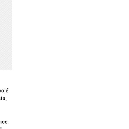
co é
ta,
ance