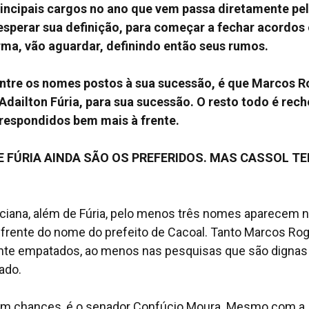
rincipais cargos no ano que vem passa diretamente pe
esperar sua definição, para começar a fechar acordos 
rma, vão aguardar, definindo então seus rumos.
 entre os nomes postos à sua sucessão, é que Marcos 
 Adailton Fúria, para sua sucessão. O resto todo é rec
 respondidos bem mais à frente.
 FÚRIA AINDA SÃO OS PREFERIDOS. MAS CASSOL TE
ciana, além de Fúria, pelo menos três nomes aparecem 
frente do nome do prefeito de Cacoal. Tanto Marcos Rog
te empatados, ao menos nas pesquisas que são dignas
ado.
 com chances, é o senador Confúcio Moura. Mesmo com a