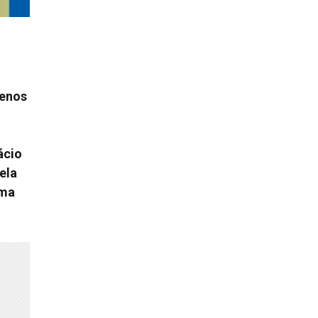
menos
ácio
ela
uma