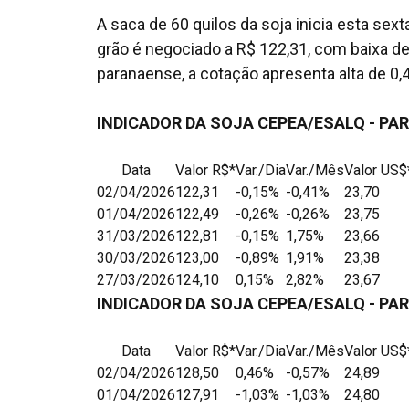
A saca de 60 quilos da soja inicia esta sext
grão é negociado a R$ 122,31, com baixa de 
paranaense, a cotação apresenta alta de 0,
INDICADOR DA SOJA CEPEA/ESALQ - PA
Data
Valor R$*
Var./Dia
Var./Mês
Valor US$
02/04/2026
122,31
-0,15%
-0,41%
23,70
01/04/2026
122,49
-0,26%
-0,26%
23,75
31/03/2026
122,81
-0,15%
1,75%
23,66
30/03/2026
123,00
-0,89%
1,91%
23,38
27/03/2026
124,10
0,15%
2,82%
23,67
INDICADOR DA SOJA CEPEA/ESALQ - P
Data
Valor R$*
Var./Dia
Var./Mês
Valor US$
02/04/2026
128,50
0,46%
-0,57%
24,89
01/04/2026
127,91
-1,03%
-1,03%
24,80