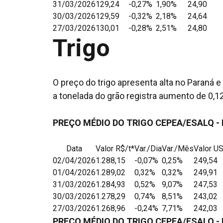
31/03/2026
129,24
-0,27%
1,90%
24,90
30/03/2026
129,59
-0,32%
2,18%
24,64
27/03/2026
130,01
-0,28%
2,51%
24,80
Trigo
O preço do trigo apresenta alta no Paraná e
a tonelada do grão registra aumento de 0,1
PREÇO MÉDIO DO TRIGO CEPEA/ESALQ -
Data
Valor R$/t*
Var./Dia
Var./Mês
Valor US
02/04/2026
1.288,15
-0,07%
0,25%
249,54
01/04/2026
1.289,02
0,32%
0,32%
249,91
31/03/2026
1.284,93
0,52%
9,07%
247,53
30/03/2026
1.278,29
0,74%
8,51%
243,02
27/03/2026
1.268,96
-0,24%
7,71%
242,03
PREÇO MÉDIO DO TRIGO CEPEA/ESALQ - 