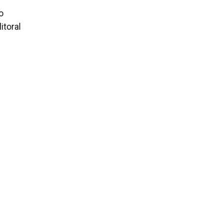
o
itoral