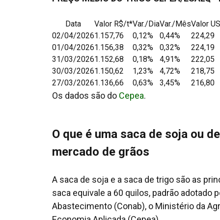
Data
Valor R$/t*
Var./Dia
Var./Mês
Valor US
02/04/2026
1.157,76
0,12%
0,44%
224,29
01/04/2026
1.156,38
0,32%
0,32%
224,19
31/03/2026
1.152,68
0,18%
4,91%
222,05
30/03/2026
1.150,62
1,23%
4,72%
218,75
27/03/2026
1.136,66
0,63%
3,45%
216,80
Os dados são do
Cepea
.
O que é uma saca de soja ou de
mercado de grãos
A saca de soja e a saca de trigo são as pri
saca equivale a 60 quilos, padrão adotado 
Abastecimento (Conab), o Ministério da Ag
Economia Aplicada (Cepea).