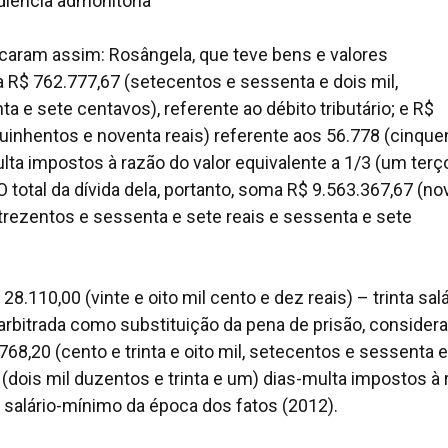
diência admonitória”
icaram assim: Rosângela, que teve bens e valores
 R$ 762.777,67 (setecentos e sessenta e dois mil,
a e sete centavos), referente ao débito tributário; e R$
 quinhentos e noventa reais) referente aos 56.778 (cinque
lta impostos à razão do valor equivalente a 1/3 (um terç
 total da dívida dela, portanto, soma R$ 9.563.367,67 (no
 trezentos e sessenta e sete reais e sessenta e sete
8.110,00 (vinte e oito mil cento e dez reais) – trinta sal
arbitrada como substituição da pena de prisão, consider
68,20 (cento e trinta e oito mil, setecentos e sessenta e
 (dois mil duzentos e trinta e um) dias-multa impostos à
 salário-mínimo da época dos fatos (2012).