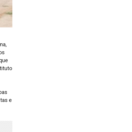
na,
dos
 que
tituto
mbas
tas e