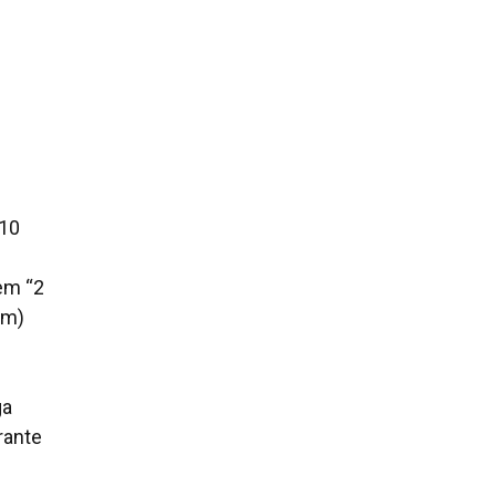
 10
 em “2
um)
ga
rante