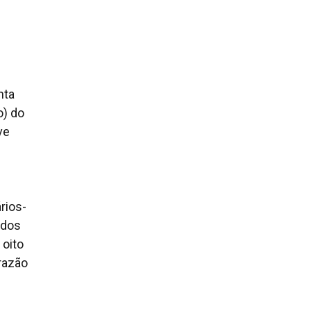
nta
o) do
ve
ários-
ados
 oito
 razão