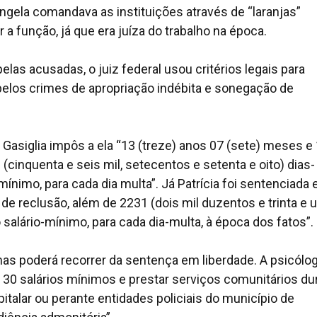
la comandava as instituições através de “laranjas”
 função, já que era juíza do trabalho na época.
las acusadas, o juiz federal usou critérios legais para
pelos crimes de apropriação indébita e sonegação de
Gasiglia impôs a ela “13 (treze) anos 07 (sete) meses e
 (cinquenta e seis mil, setecentos e setenta e oito) dias-
mínimo, para cada dia multa”. Já Patrícia foi sentenciada
de reclusão, além de 2231 (dois mil duzentos e trinta e 
salário-mínimo, para cada dia-multa, à época dos fatos”.
mas poderá recorrer da sentença em liberdade. A psicólo
r 30 salários mínimos e prestar serviços comunitários du
italar ou perante entidades policiais do município de