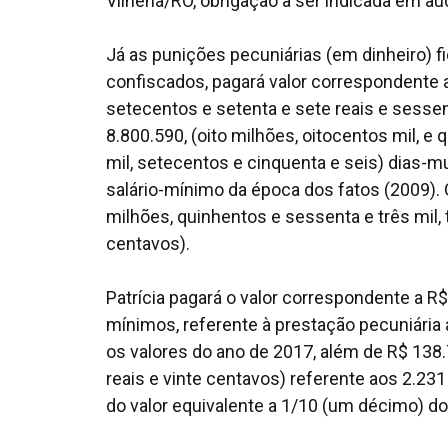
Vilhena/RO, obrigação a ser indicada em au
Já as punições pecuniárias (em dinheiro) f
confiscados, pagará valor correspondente a
setecentos e setenta e sete reais e sessent
8.800.590, (oito milhões, oitocentos mil, e
mil, setecentos e cinquenta e seis) dias-mu
salário-mínimo da época dos fatos (2009). O
milhões, quinhentos e sessenta e três mil,
centavos).
Patrícia pagará o valor correspondente a R$ 2
mínimos, referente à prestação pecuniária 
os valores do ano de 2017, além de R$ 138.7
reais e vinte centavos) referente aos 2.231
do valor equivalente a 1/10 (um décimo) do