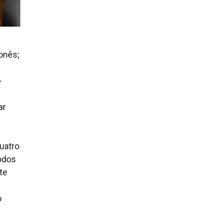
onês;
-
ar
uatro
Todos
te
o