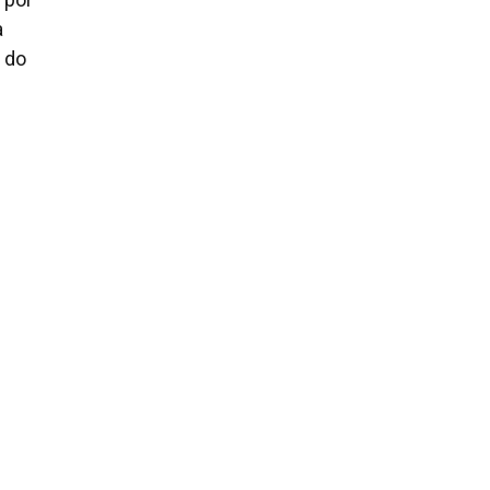
a
 do