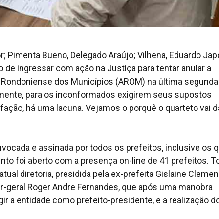
r; Pimenta Bueno, Delegado Araújo; Vilhena, Eduardo Jap
to de ingressar com ação na Justiça para tentar anular a
ão Rondoniense dos Municípios (AROM) na última segunda
xatamente, para os inconformados exigirem seus supostos
tisfação, há uma lacuna. Vejamos o porquê o quarteto vai d
vocada e assinada por todos os prefeitos, inclusive os q
nto foi aberto com a presença on-line de 41 prefeitos. 
tual diretoria, presidida pela ex-prefeita Gislaine Clemen
tor-geral Roger Andre Fernandes, que após uma manobra
r a entidade como prefeito-presidente, e a realização d