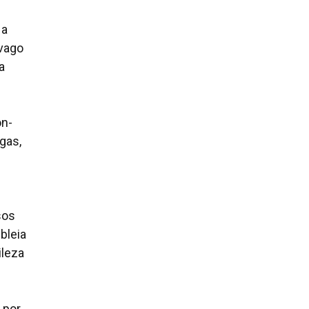
 a
 vago
a
on-
gas,
sos
bleia
ileza
 por