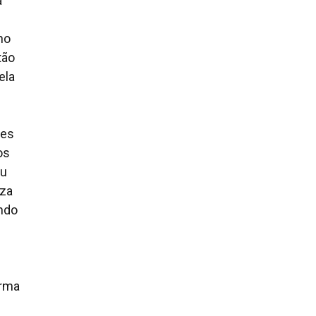
á
no
tão
ela
tes
os
ou
iza
ando
irma