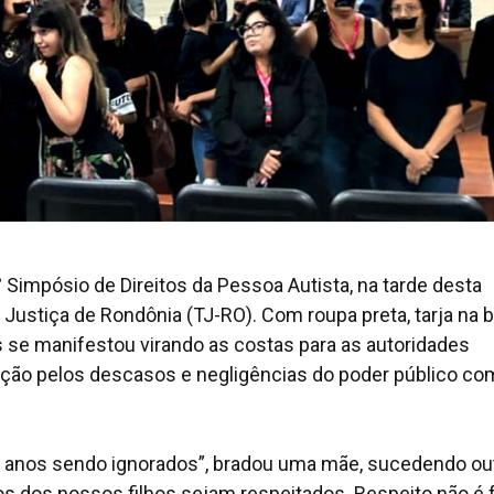
 Simpósio de Direitos da Pessoa Autista, na tarde desta
de Justiça de Rondônia (TJ-RO). Com roupa preta, tarja na 
s se manifestou virando as costas para as autoridades
ação pelos descasos e negligências do poder público co
á anos sendo ignorados”, bradou uma mãe, sucedendo ou
tos dos nossos filhos sejam respeitados. Respeito não é 