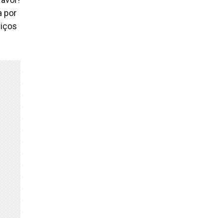
a por
viços