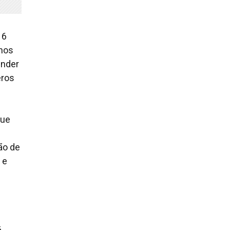
16
 nos
ender
eros
que
ão de
 e