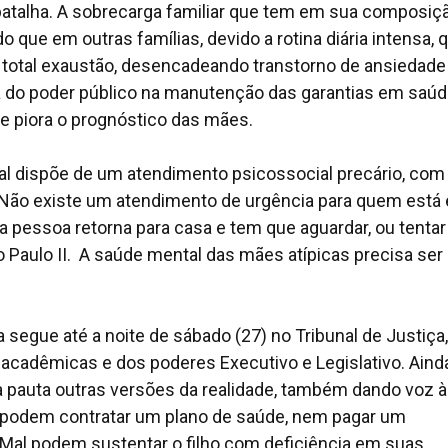
talha. A sobrecarga familiar que tem em sua composiç
que em outras famílias, devido a rotina diária intensa, 
à total exaustão, desencadeando transtorno de ansiedade
ia do poder público na manutenção das garantias em saúd
 piora o prognóstico das mães.
dispõe de um atendimento psicossocial precário, com
o. Não existe um atendimento de urgência para quem está
 pessoa retorna para casa e tem que aguardar, ou tentar
o Paulo II. A saúde mental das mães atípicas precisa ser
a segue até a noite de sábado (27) no Tribunal de Justiç
 acadêmicas e dos poderes Executivo e Legislativo. Aind
à pauta outras versões da realidade, também dando voz 
ão podem contratar um plano de saúde, nem pagar um
. Mal podem sustentar o filho com deficiência em suas