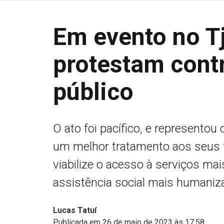
Em evento no T
protestam cont
público
O ato foi pacífico, e representou
um melhor tratamento aos seus fi
viabilize o acesso à serviços m
assistência social mais humaniz
Lucas Tatuí
Publicada em 26 de maio de 2023 às 17:58