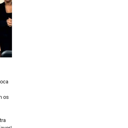
boca
m os
tra
favor!