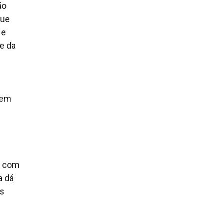
ão
que
 e
e da
 em
a, com
a dá
às