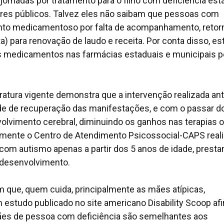
jornadas por tratamento para o filho com deficiência est
ores públicos. Talvez eles não saibam que pessoas com
mento medicamentoso por falta de acompanhamento, retor
ta) para renovação de laudo e receita. Por conta disso, es
eus medicamentos nas farmácias estaduais e municipais p
ratura vigente demonstra que a intervenção realizada an
ade de recuperação das manifestações, e com o passar d
lvimento cerebral, diminuindo os ganhos nas terapias 
mente o Centro de Atendimento Psicossocial-CAPS real
com autismo apenas a partir dos 5 anos de idade, prest
desenvolvimento.
m que, quem cuida, principalmente as mães atípicas,
estudo publicado no site americano Disability Scoop af
ães de pessoa com deficiência são semelhantes aos