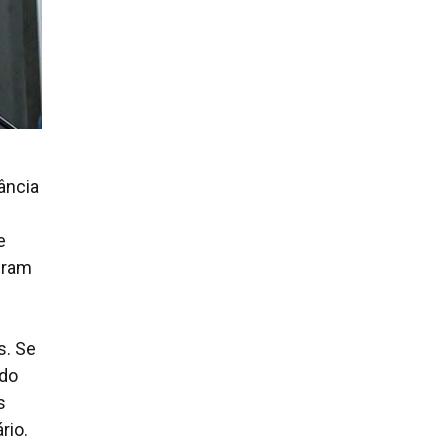
ância
e
teram
s. Se
udo
s
rio.