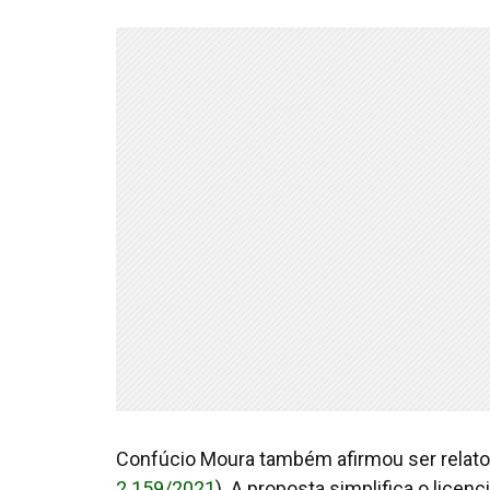
Confúcio Moura também afirmou ser relator
2.159/2021
). A proposta simplifica o lic