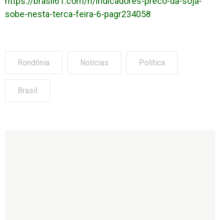
https://brasil61.com/n/indicadores-preco-da-soja-
sobe-nesta-terca-feira-6-pagr234058
Rondônia
Notícias
Política
Brasil