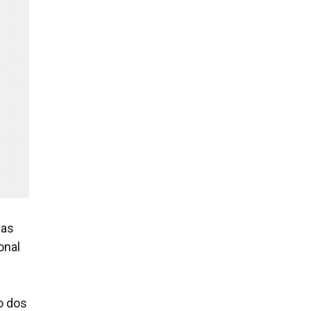
nas
onal
o dos