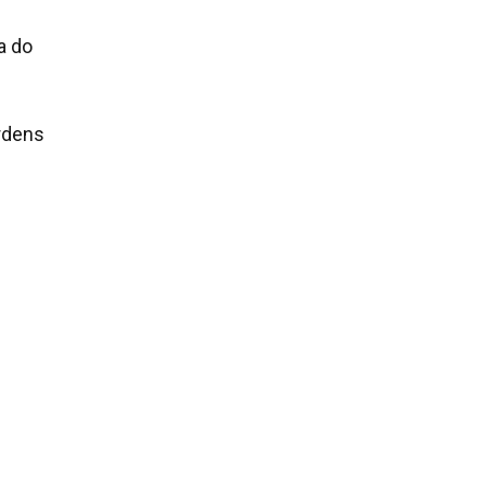
a do
ordens