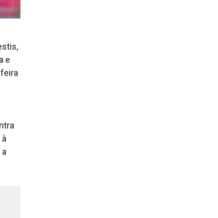
stis,
a e
feira
ntra
 à
 a