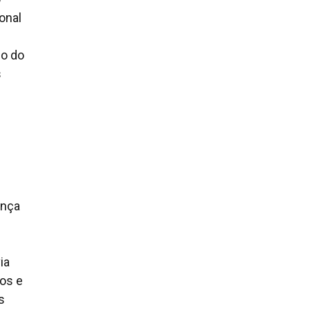
onal
so do
s
ança
ia
mos e
s