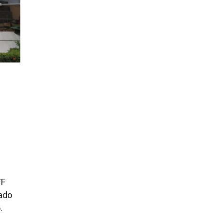
TF
iado
o.