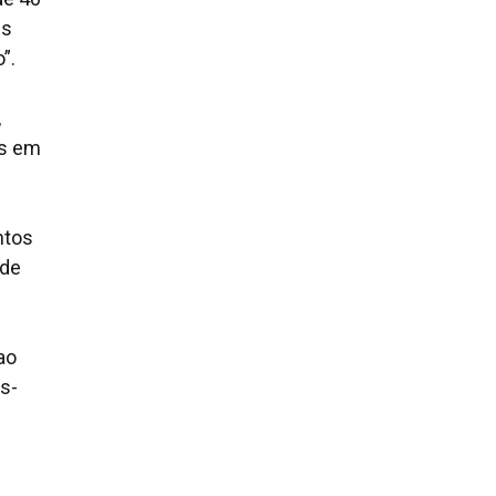
es
”.
,
as em
ntos
 de
ao
s-