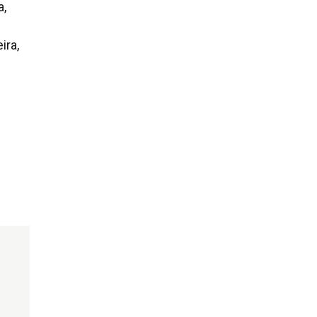
a,
ira,