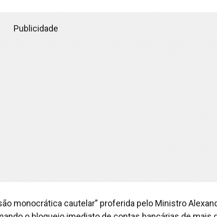
Publicidade
ão monocrática cautelar” proferida pelo Ministro Alexan
nando o bloqueio imediato de contas bancárias de mais 