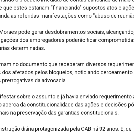
de que estes estariam “financiando” supostos atos e açõ
ainda as referidas manifestações como “abuso de reunião
 Moraes pode gerar desdobramentos sociais, alcançando
 obrigações dos empregadores poderão ficar comprometid
árias determinadas.
ormam no documento que receberam diversos requerime
 dos afetados pelos bloqueios, noticiando cerceamento
 prerrogativas da advocacia.
festar sobre o assunto e já havia enviado requerimento 
o acerca da constitucionalidade das ações e decisões pó
ais na preservação das garantias constitucionais.
strução diária protagonizada pela OAB há 92 anos. E, de