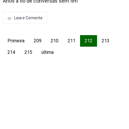
Anos a fio de conversas sem fim
Leia e Comente
Primeira
209
210
211
212
213
214
215
última