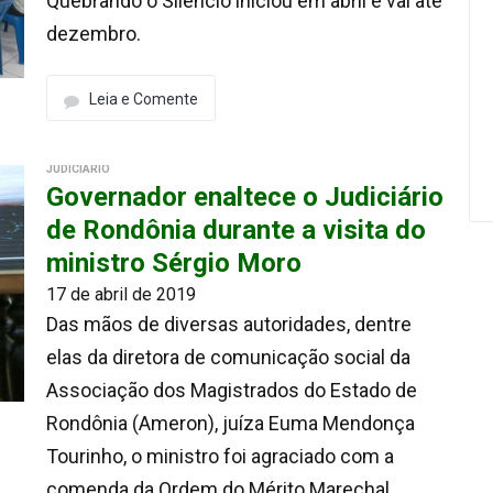
Quebrando o Silêncio iniciou em abril e vai até
dezembro.
Leia e Comente
JUDICIÁRIO
Governador enaltece o Judiciário
de Rondônia durante a visita do
ministro Sérgio Moro
17 de abril de 2019
Das mãos de diversas autoridades, dentre
elas da diretora de comunicação social da
Associação dos Magistrados do Estado de
Rondônia (Ameron), juíza Euma Mendonça
Tourinho, o ministro foi agraciado com a
comenda da Ordem do Mérito Marechal